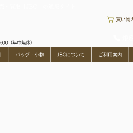
売・買取「JBC」の通販サイト
買い物
銀座
0:00（年中無休)
計
バッグ・小物
JBCについて
ご利用案内