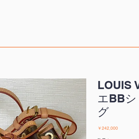
LOUIS
エBB
グ
価
￥242,000
格