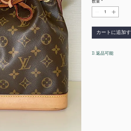
数量
*
カートに追加す
B.返品可能
以下の場合に限り、
・サイズ直し、加工
・商品に付いている