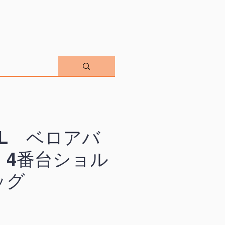
EL ベロアバ
 4番台ショル
ッグ