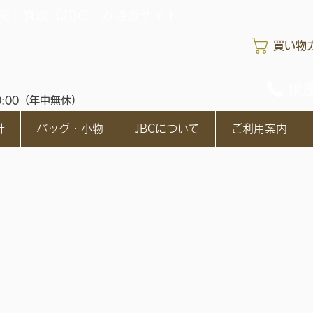
売・買取「JBC」の通販サイト
買い物
銀座
0:00（年中無休)
計
バッグ・小物
JBCについて
ご利用案内