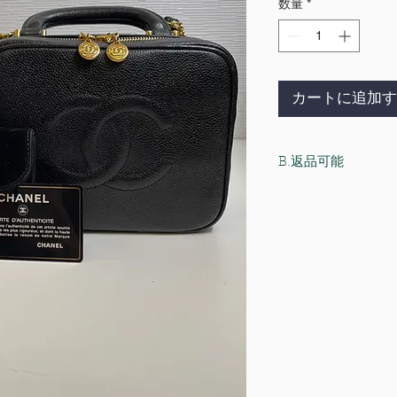
数量
*
カートに追加す
B.返品可能
以下の場合に限り、
・サイズ直し、加工
・商品に付いている