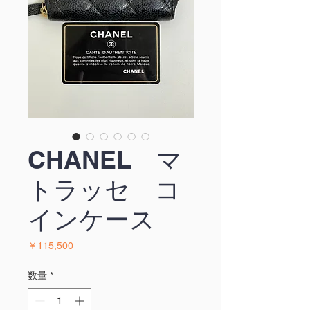
CHANEL マ
トラッセ コ
インケース
価
￥115,500
格
数量
*