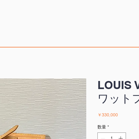
LOUIS
ワット
価
￥330,000
格
数量
*