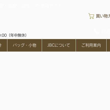
売・買取「JBC」の通販サイト
買い物
銀座
0:00（年中無休)
計
バッグ・小物
JBCについて
ご利用案内