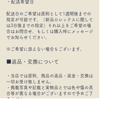
・配送希望日
配送日のご希望は原則として1週間後までの
指定が可能です。（新品ロレックスに関して
は3日後までの指定）それ以上をご希望の場
合はお問合せ、もしくは購入時にメッセージ
でお知らせください。
※ご希望に添えない場合もございます。
■返品・交換について
・当店では原則、商品の返品・返金・交換は
一切お受け致しません。
・掲載写真や記載と実物品とでは色や傷の具
合等が異なる場合がございますので予めご了
承ください。
・商品の状態を弊社基準にて可能な限り正確
に記載しておりますがあくまで当店の主観的
なものであるため、ご理解頂いた上でご注文
頂きますよう、よろしくお願いいたします。
・商品の性質上、神経質な方・完璧を求めら
れる方はご注文をご遠慮下さい。